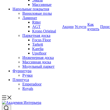
Эмаль
Массивные
Напольные покрытия
Виниловые полы
Ламинат
Ritter
Как
AGT
Акции
Услуги
Прои
купить
Krono Original
Паркетная доска
Focus Floor
Tarkett
Karelia
Upofloor
Инженерная доска
Массивная доска
Модульный паркет
Фурнитура
Ручки
Плинтуса
Emperadoor
Royals