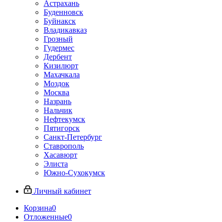
Астрахань
Буденновск
Буйнакск
Владикавказ
Грозный
Гудермес
Дербент
Кизилюрт
Махачкала
Моздок
Москва
Назрань
Нальчик
Нефтекумск
Пятигорск
Санкт-Петербург
Ставрополь
Хасавюрт
Элиста
Южно-Сухокумск
Личный кабинет
Корзина
0
Отложенные
0