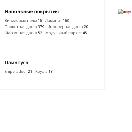
Напольные покрытия
Виниловые полы
16
Ламинат
163
Паркетная доска
379
Инженерная доска
20
Массивная доска
52
Модульный паркет
45
Плинтуса
Emperadoor
21
Royals
18