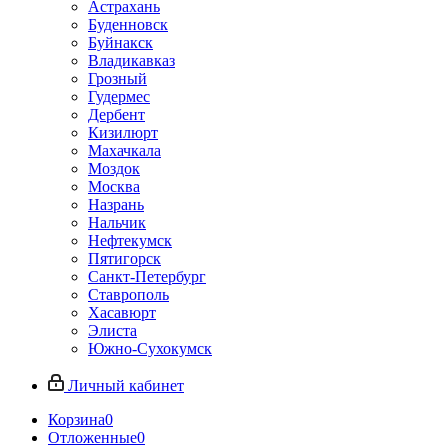
Астрахань
Буденновск
Буйнакск
Владикавказ
Грозный
Гудермес
Дербент
Кизилюрт
Махачкала
Моздок
Москва
Назрань
Нальчик
Нефтекумск
Пятигорск
Санкт-Петербург
Ставрополь
Хасавюрт
Элиста
Южно-Сухокумск
Личный кабинет
Корзина
0
Отложенные
0