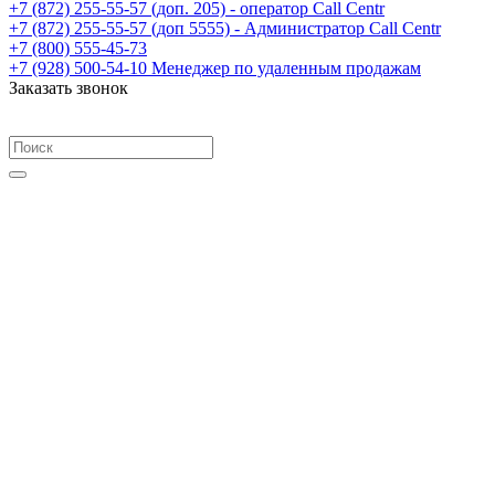
+7 (872) 255-55-57
(доп. 205) - оператор Call Centr
+7 (872) 255-55-57
(доп 5555) - Администратор Call Centr
+7 (800) 555-45-73
+7 (928) 500-54-10
Менеджер по удаленным продажам
Заказать звонок