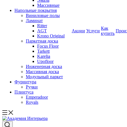
Эмаль
Массивные
Напольные покрытия
Виниловые полы
Ламинат
Ritter
Как
AGT
Акции
Услуги
Прои
купить
Krono Original
Паркетная доска
Focus Floor
Tarkett
Karelia
Upofloor
Инженерная доска
Массивная доска
Модульный паркет
Фурнитура
Ручки
Плинтуса
Emperadoor
Royals