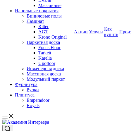
Эмаль
Массивные
Напольные покрытия
Виниловые полы
Ламинат
Ritter
Как
AGT
Акции
Услуги
Прои
купить
Krono Original
Паркетная доска
Focus Floor
Tarkett
Karelia
Upofloor
Инженерная доска
Массивная доска
Модульный паркет
Фурнитура
Ручки
Плинтуса
Emperadoor
Royals