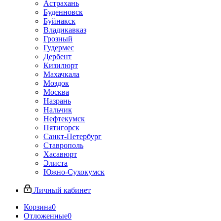
Астрахань
Буденновск
Буйнакск
Владикавказ
Грозный
Гудермес
Дербент
Кизилюрт
Махачкала
Моздок
Москва
Назрань
Нальчик
Нефтекумск
Пятигорск
Санкт-Петербург
Ставрополь
Хасавюрт
Элиста
Южно-Сухокумск
Личный кабинет
Корзина
0
Отложенные
0